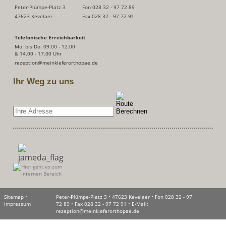
Peter-Plümpe-Platz 3
Fon
028 32 - 97 72 89
47623 Kevelaer
Fax 028 32 - 97 72 91
Telefonische Erreichbarkeit
Mo. bis Do. 09.00 - 12.00
& 14.00 - 17.00 Uhr
rezeption@meinkieferorthopae.de
Ihr Weg zu uns
Sitemap
•
Peter-Plümpe-Platz 3
•
47623 Kevelaer
•
Fon
028 32 - 97
Impressum
72 89
•
Fax 028 32 - 97 72 91
•
E-Mail:
rezeption@meinkieferorthopae.de