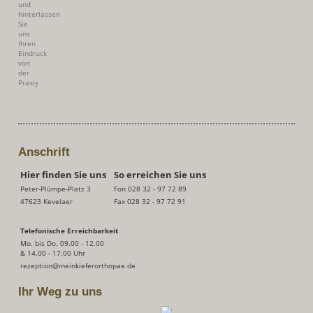
Anschrift
Hier finden Sie uns
So erreichen Sie uns
Peter-Plümpe-Platz 3
Fon
028 32 - 97 72 89
47623 Kevelaer
Fax 028 32 - 97 72 91
Telefonische Erreichbarkeit
Mo. bis Do. 09.00 - 12.00
& 14.00 - 17.00 Uhr
rezeption@meinkieferorthopae.de
Ihr Weg zu uns